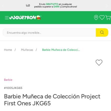
Envío
GRATUITO
en cualquier
pedido superior a
$499
¡Compra ahora!
Encuentra algo increíble...
Muñecas
Barbie Muñeca de Colección Project First Ones JKG65
Barbie
1005JKG65
Barbie Muñeca de Colección Project
First Ones JKG65