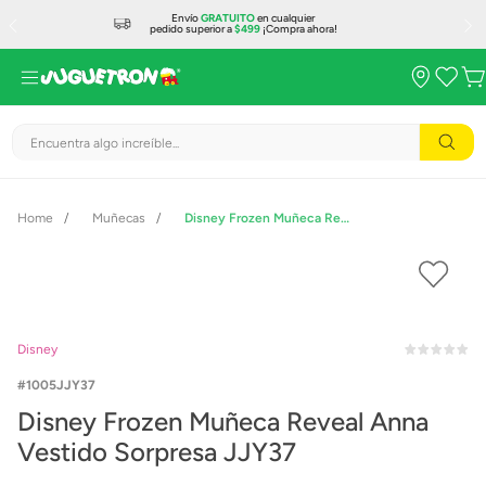
Envío
GRATUITO
en cualquier
pedido superior a
$499
¡Compra ahora!
Encuentra algo increíble...
Muñecas
Disney Frozen Muñeca Reveal Anna Vestido Sorpresa JJY37
Disney
1005JJY37
Disney Frozen Muñeca Reveal Anna
Vestido Sorpresa JJY37