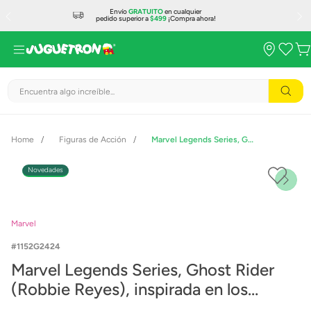
Envío
GRATUITO
en cualquier
pedido superior a
$499
¡Compra ahora!
Encuentra algo increíble...
Figuras de Acción
Marvel Legends Series, Ghost Rider (Robbie Reyes), inspirada en los nuevos cómics del Vengador Fantasma y de los Vengadores G2424
Novedades
Marvel
1152G2424
Marvel Legends Series, Ghost Rider
(Robbie Reyes), inspirada en los
nuevos cómics del Vengador