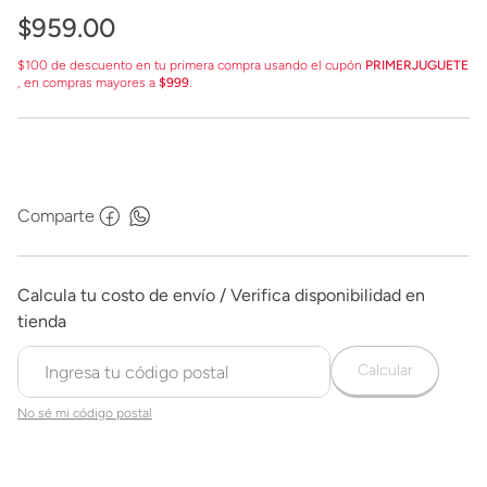
Fantasma y de los Vengadores G2424
$
959
.
00
$100 de descuento en tu primera compra usando el cupón
PRIMERJUGUETE
, en compras mayores a
$999
.
Comparte
Calcular
No sé mi código postal