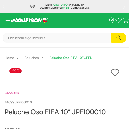
Envío
GRATUITO
en cualquier
pedido superior a
$499
¡Compra ahora!
Encuentra algo increíble...
Peluches
Peluche Oso FIFA 10” JPFI00010
20 %
Jazwares
1699JPFI00010
Peluche Oso FIFA 10” JPFI00010