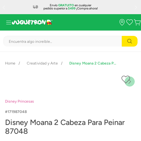
Envío
GRATUITO
en cualquier
pedido superior a
$499
¡Compra ahora!
Encuentra algo increíble...
Creatividad y Arte
Disney Moana 2 Cabeza Para Peinar 87048
Disney Princesas
171987048
Disney Moana 2 Cabeza Para Peinar
87048