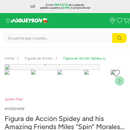
Envío
GRATUITO
en cualquier
pedido superior a
$499
¡Compra ahora!
Encuentra algo increíble...
Figuras de Acción
Figura de Acción Spidey and his Amazing Friends Miles "Spin" Morales G1459
Spider-Man
1152G1459
Figura de Acción Spidey and his
Amazing Friends Miles "Spin" Morales