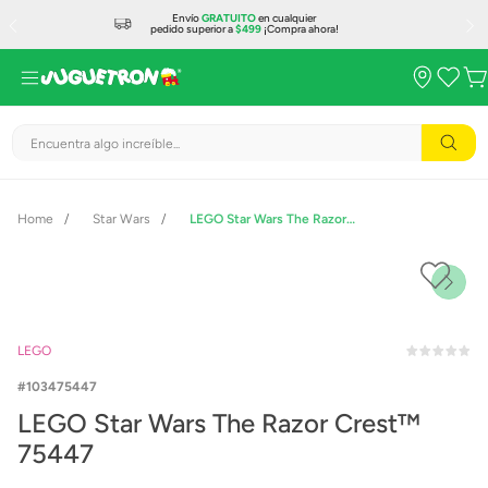
Envío
GRATUITO
en cualquier
pedido superior a
$499
¡Compra ahora!
Encuentra algo increíble...
Star Wars
LEGO Star Wars The Razor Crest™ 75447
LEGO
103475447
LEGO Star Wars The Razor Crest™
75447