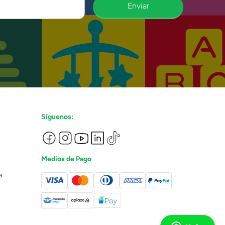
Enviar
Síguenos:
Medios de Pago
a