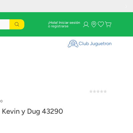
¡Hola! Iniciar sesión
Club Juguetron
90
Kevin y Dug 43290