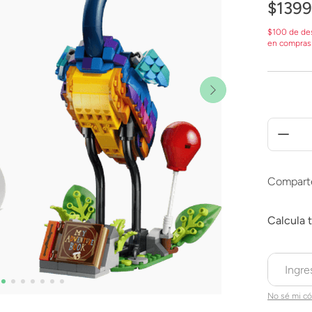
$
1399
$100 de de
en compras
Compart
No sé mi có