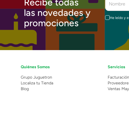
Recibe todas
las novedades y
He leído y 
promociones
Quiénes Somos
Servicios
Grupo Juguetron
Facturació
Localiza tu Tienda
Proveedore
Blog
Ventas May