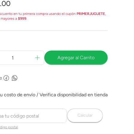
.
00
scuento en tu primera compra usando el cupón
PRIMERJUGUETE
,
 mayores a
$999
.
Agregar al Carrito
e
Calcular
digo postal