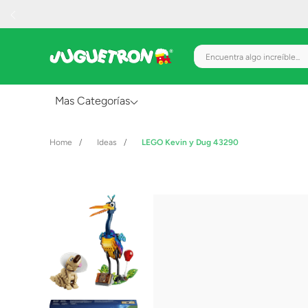
Encuentra algo increíble.
Mas Categorías
Al Aire Libre
Ideas
LEGO Kevin y Dug 43290
Juguetes para Bebés
Preescolar
Creatividad y Arte
Figuras de Acción
Gadgets y Electrónicos
Juegos de Mesa