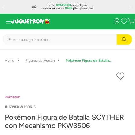
Envío
GRATUITO
en cualquier
pedido superior a
$499
¡Compra ahora!
Encuentra algo increíble...
Figuras de Acción
Pokémon Figura de Batalla SCYTHER con Mecanismo PKW3506
Pokémon
1699PKW3506-5
Pokémon Figura de Batalla SCYTHER
con Mecanismo PKW3506