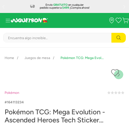
Envío
GRATUITO
en cualquier
pedido superior a
$499
¡Compra ahora!
Encuentra algo increíble...
Juegos de mesa
Pokémon TCG: Mega Evolution - Ascended Heroes Tech Sticker Collection Charmander o a Gastly en Español 13234
Pokémon
164113234
Pokémon TCG: Mega Evolution -
Ascended Heroes Tech Sticker
Collection Charmander o a Gastly en