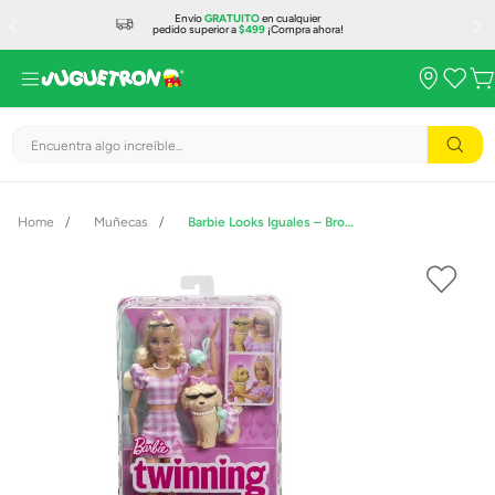
Envío
GRATUITO
en cualquier
pedido superior a
$499
¡Compra ahora!
Encuentra algo increíble...
Muñecas
Barbie Looks Iguales – Brooklyn con Perrito JFP36