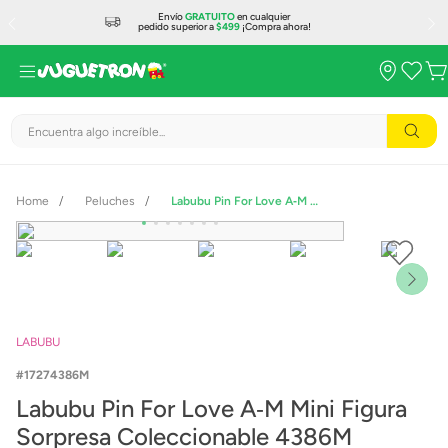
Envío
GRATUITO
en cualquier
pedido superior a
$499
¡Compra ahora!
Encuentra algo increíble...
Peluches
Labubu Pin For Love A‑M Mini Figura Sorpresa Coleccionable 4386M
LABUBU
17274386M
Labubu Pin For Love A‑M Mini Figura
Sorpresa Coleccionable 4386M