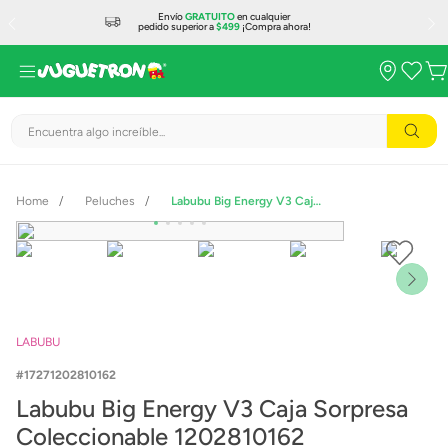
Envío
GRATUITO
en cualquier
pedido superior a
$499
¡Compra ahora!
Encuentra algo increíble...
Peluches
Labubu Big Energy V3 Caja Sorpresa Coleccionable 1202810162
LABUBU
17271202810162
Labubu Big Energy V3 Caja Sorpresa
Coleccionable 1202810162