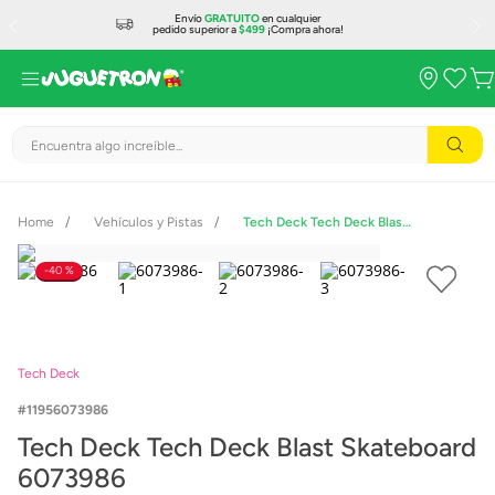
Envío
GRATUITO
en cualquier
pedido superior a
$499
¡Compra ahora!
Encuentra algo increíble...
Vehículos y Pistas
Tech Deck Tech Deck Blast Skateboard 6073986
40 %
Tech Deck
11956073986
Tech Deck Tech Deck Blast Skateboard
6073986