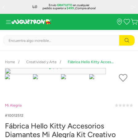
Envío
GRATUITO
en cualquier
pedido superior a
$499
¡Compra ahora!
Encuentra algo increíble...
Creatividad y Arte
Fábrica Hello Kitty Accesorios Diamantes Mi Alegría Kit Creativo
Mi Alegria
10012512
Fábrica Hello Kitty Accesorios
Diamantes Mi Alegría Kit Creativo