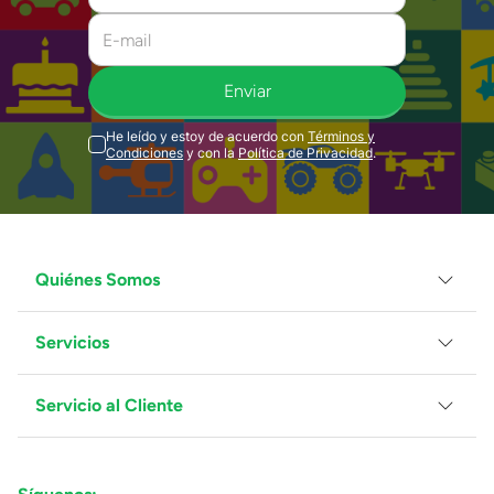
Enviar
He leído y estoy de acuerdo con
Términos y
Condiciones
y con la
Política de Privacidad
.
Quiénes Somos
Servicios
Grupo Juguetron
Localiza tu tienda
Blog
Servicio al Cliente
Facturación
Proveedores
Ventas Mayoreo
Contáctanos