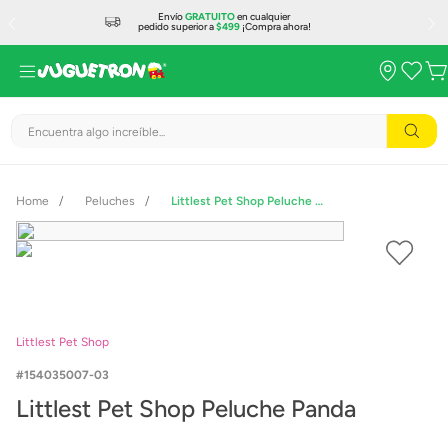
Envío
GRATUITO
en cualquier
pedido superior a
$499
¡Compra ahora!
Encuentra algo increíble...
Peluches
Littlest Pet Shop Peluche Panda
Littlest Pet Shop
154035007-03
Littlest Pet Shop Peluche Panda