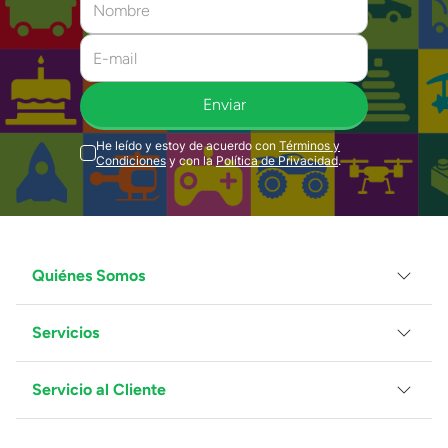
Enviar
He leído y estoy de acuerdo con
Términos y
Condiciones
y con la
Política de Privacidad
.
Quiénes Somos
Servicios
Grupo Juguetron
Localiza tu tienda
Blog
Servicio al Cliente
Facturación
Proveedores
Ventas Mayoreo