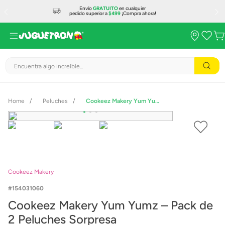
Envío
GRATUITO
en cualquier
pedido superior a
$499
¡Compra ahora!
Encuentra algo increíble...
Peluches
Cookeez Makery Yum Yumz – Pack de 2 Peluches Sorpresa
Cookeez Makery
154031060
Cookeez Makery Yum Yumz – Pack de
2 Peluches Sorpresa