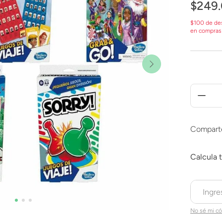
$
249
.
$100 de de
en compras
Compart
No sé mi có