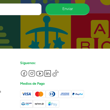
Enviar
Síguenos:
Medios de Pago
a