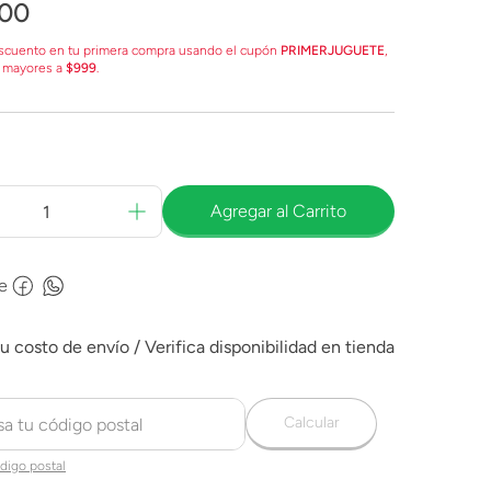
00
scuento en tu primera compra usando el cupón
PRIMERJUGUETE
,
 mayores a
$999
.
Agregar al Carrito
e
Calcular
digo postal