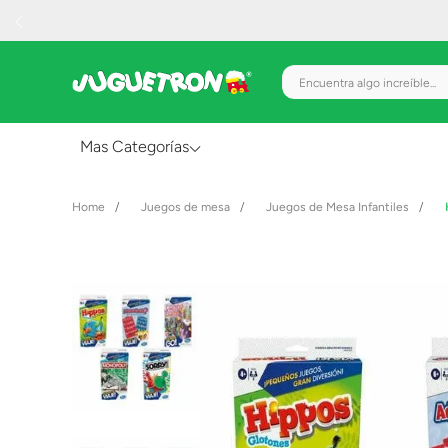
Encuentra algo increíble.
Mas Categorías
Al Aire Libre
Juegos de mesa
Juegos de Mesa Infantiles
Juguetes para Bebés
Preescolar
Creatividad y Arte
Figuras de Acción
Gadgets y Electrónicos
Juegos de Mesa