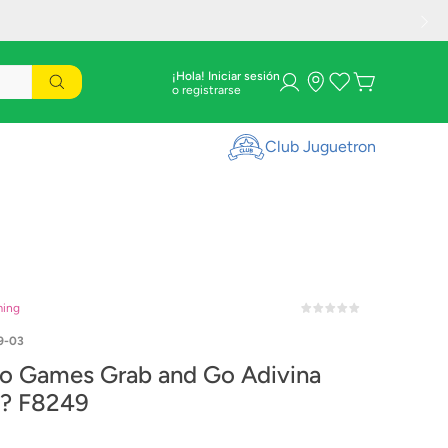
¡Hola! Iniciar sesión
Club Juguetron
ming
9-03
o Games Grab and Go Adivina
? F8249