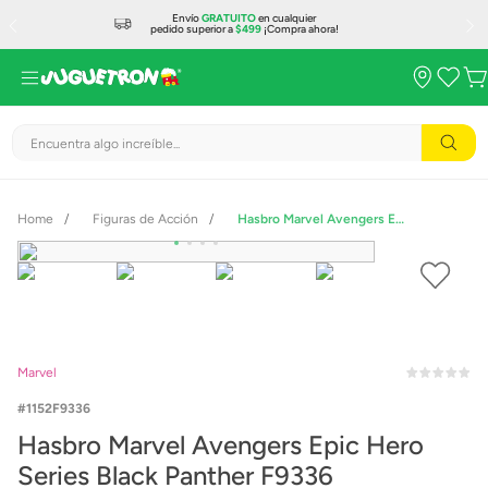
Envío
GRATUITO
en cualquier
pedido superior a
$499
¡Compra ahora!
Encuentra algo increíble...
Figuras de Acción
Hasbro Marvel Avengers Epic Hero Series Black Panther F9336
Marvel
1152F9336
Hasbro Marvel Avengers Epic Hero
Series Black Panther F9336