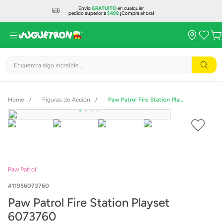
Envío
GRATUITO
en cualquier
pedido superior a
$499
¡Compra ahora!
Encuentra algo increíble...
Figuras de Acción
Paw Patrol Fire Station Playset 6073760
Paw Patrol
11956073760
Paw Patrol Fire Station Playset
6073760