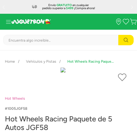
Envío
GRATUITO
en cualquier
pedido superior a
$499
¡Compra ahora!
Encuentra algo increíble...
Vehículos y Pistas
Hot Wheels Racing Paquete de 5 Autos JGF58
Hot Wheels
1005JGF58
Hot Wheels Racing Paquete de 5
Autos JGF58