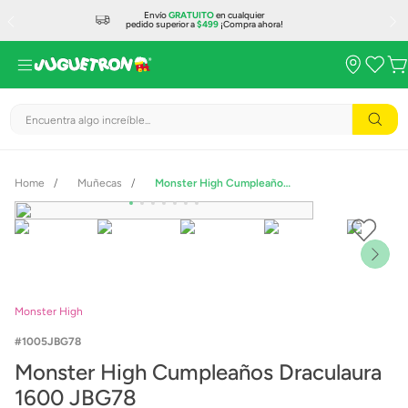
Envío
GRATUITO
en cualquier
pedido superior a
$499
¡Compra ahora!
Encuentra algo increíble...
Muñecas
Monster High Cumpleaños Draculaura 1600 JBG78
Monster High
1005JBG78
Monster High Cumpleaños Draculaura
1600 JBG78