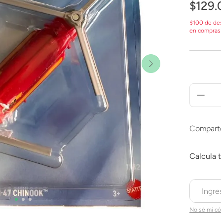
$
129
.
$100 de de
en compras
Compart
No sé mi có