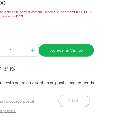
00
scuento en tu primera compra usando el cupón
PRIMERJUGUETE
,
 mayores a
$999
.
Agregar al Carrito
e
Calcular
digo postal