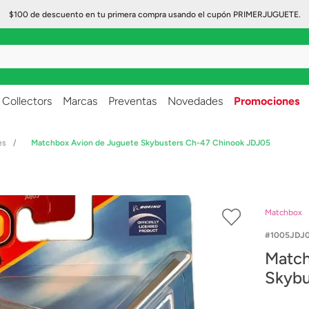
$100 de descuento en tu primera compra usando el cupón PRIMERJUGUETE.
..
Collectors
Marcas
Preventas
Novedades
Promociones
es
Matchbox Avion de Juguete Skybusters Ch-47 Chinook JDJ05
Matchbox
1005JDJ0
Match
Skybu