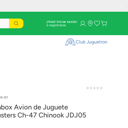
¡Hola! Iniciar sesión
Club Juguetron
5-01
box Avion de Juguete
sters Ch-47 Chinook JDJ05