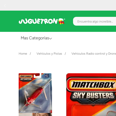
Encuentra algo increíble.
Mas Categorías
Al Aire Libre
Vehículos y Pistas
Vehiculos Radio control y Dron
Juguetes para Bebés
Preescolar
Creatividad y Arte
Figuras de Acción
Gadgets y Electrónicos
Juegos de Mesa