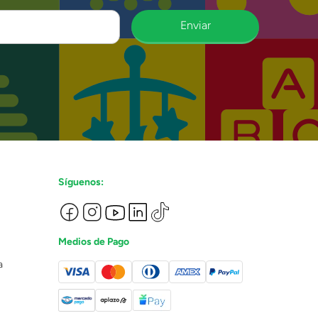
Enviar
Síguenos:
Medios de Pago
a