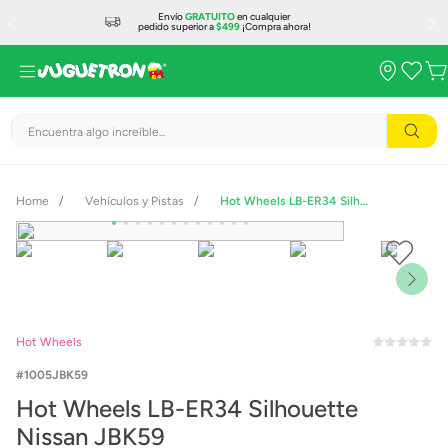
Envío
GRATUITO
en cualquier
pedido superior a
$499
¡Compra ahora!
Encuentra algo increíble...
Vehículos y Pistas
Hot Wheels LB-ER34 Silhouette Nissan JBK59
Hot Wheels
1005JBK59
Hot Wheels LB-ER34 Silhouette
Nissan JBK59