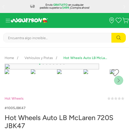
Envío
GRATUITO
en cualquier
pedido superior a
$499
¡Compra ahora!
Encuentra algo increíble...
Vehículos y Pistas
Hot Wheels Auto LB McLaren 720S JBK47
Hot Wheels
1005JBK47
Hot Wheels Auto LB McLaren 720S
JBK47