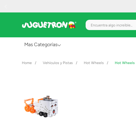
Encuentra algo increíble.
Mas Categorías
Al Aire Libre
Vehículos y Pistas
Hot Wheels
Hot Wheels 
Juguetes para Bebés
Preescolar
Creatividad y Arte
Figuras de Acción
Gadgets y Electrónicos
Juegos de Mesa