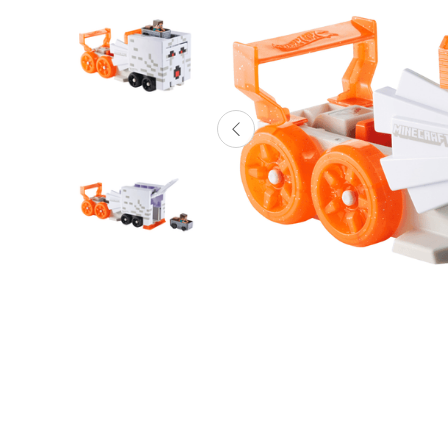
Lanzadores
Muñecas
Construcción
Peluches
Vehículos y Pistas