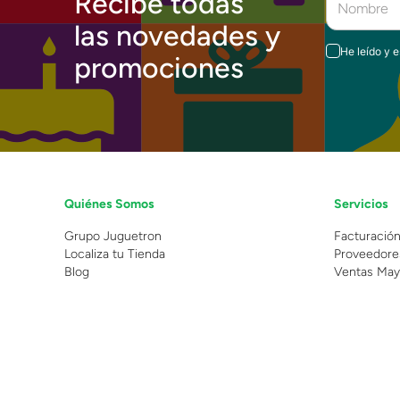
Recibe todas
las novedades y
He leído y 
promociones
Quiénes Somos
Servicios
Grupo Juguetron
Facturació
Localiza tu Tienda
Proveedore
Blog
Ventas May