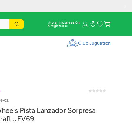
¡Hola! Iniciar sesión
Club Juguetron
s
69-02
heels Pista Lanzador Sorpresa
raft JFV69