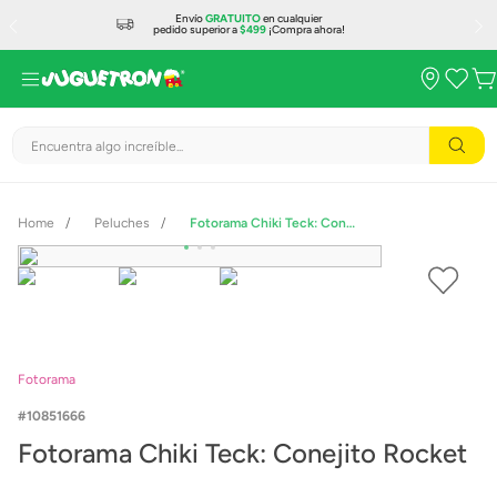
Envío
GRATUITO
en cualquier
pedido superior a
$499
¡Compra ahora!
Encuentra algo increíble...
Peluches
Fotorama Chiki Teck: Conejito Rocket
Fotorama
10851666
Fotorama Chiki Teck: Conejito Rocket