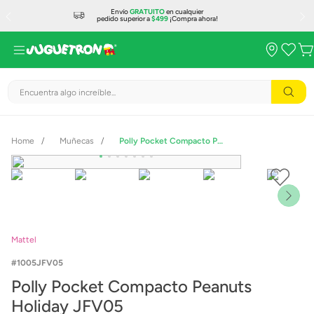
Envío
GRATUITO
en cualquier
pedido superior a
$499
¡Compra ahora!
Encuentra algo increíble...
Muñecas
Polly Pocket Compacto Peanuts Holiday JFV05
Mattel
1005JFV05
Polly Pocket Compacto Peanuts
Holiday JFV05