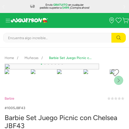
Envío
GRATUITO
en cualquier
pedido superior a
$499
¡Compra ahora!
Encuentra algo increíble...
Muñecas
Barbie Set Juego Picnic con Chelsea JBF43
Barbie
1005JBF43
Barbie Set Juego Picnic con Chelsea
JBF43