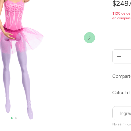
$
249
.
$100 de de
en compras
Compart
No sé mi có