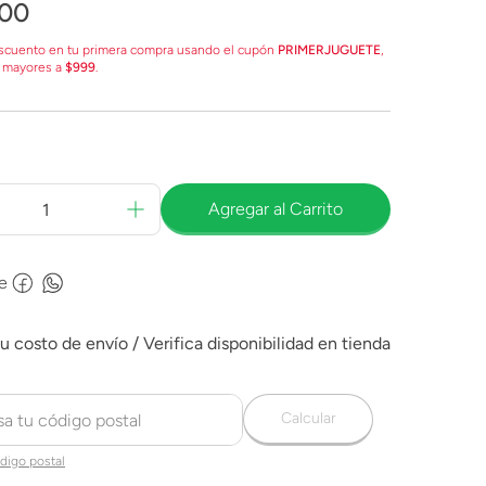
00
scuento en tu primera compra usando el cupón
PRIMERJUGUETE
,
 mayores a
$999
.
Agregar al Carrito
e
Calcular
digo postal