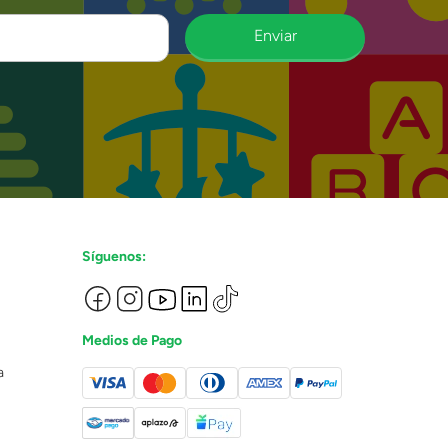
Enviar
Síguenos:
Medios de Pago
a