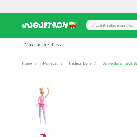
Encuentra algo increíble.
Mas Categorías
Al Aire Libre
Muñecas
Fashion Dolls
Barbie Bailarina de 
Juguetes para Bebés
Preescolar
Creatividad y Arte
Figuras de Acción
Gadgets y Electrónicos
Juegos de Mesa