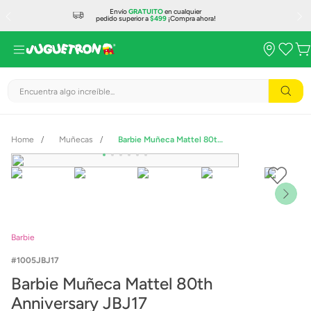
Envío
GRATUITO
en cualquier
pedido superior a
$499
¡Compra ahora!
Encuentra algo increíble...
Muñecas
Barbie Muñeca Mattel 80th Anniversary JBJ17
Barbie
1005JBJ17
Barbie Muñeca Mattel 80th
Anniversary JBJ17