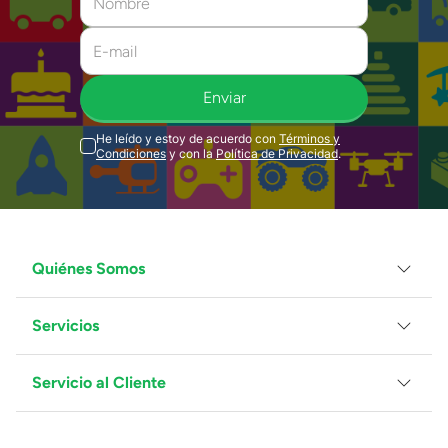
Enviar
He leído y estoy de acuerdo con
Términos y
Condiciones
y con la
Política de Privacidad
.
Quiénes Somos
Servicios
Grupo Juguetron
Localiza tu tienda
Blog
Servicio al Cliente
Facturación
Proveedores
Ventas Mayoreo
Contáctanos