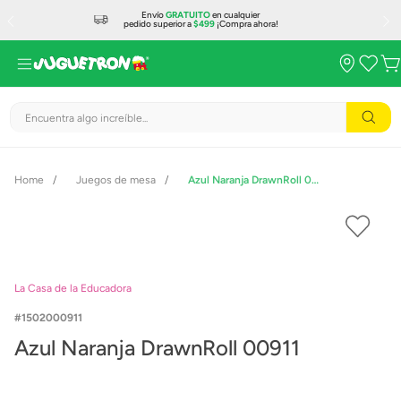
Envío
GRATUITO
en cualquier
pedido superior a
$499
¡Compra ahora!
Encuentra algo increíble...
Juegos de mesa
Azul Naranja DrawnRoll 00911
La Casa de la Educadora
1502000911
Azul Naranja DrawnRoll 00911