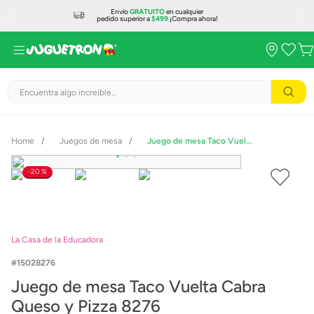
Envío
GRATUITO
en cualquier
pedido superior a
$499
¡Compra ahora!
Encuentra algo increíble...
Juegos de mesa
Juego de mesa Taco Vuelta Cabra Queso y Pizza 8276
20 %
La Casa de la Educadora
15028276
Juego de mesa Taco Vuelta Cabra
Queso y Pizza 8276