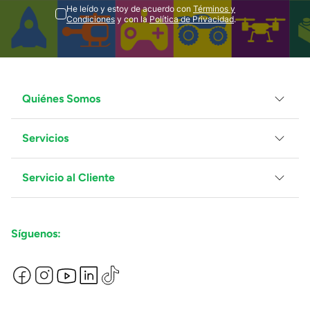
He leído y estoy de acuerdo con
Términos y
Condiciones
y con la
Política de Privacidad
.
Quiénes Somos
Servicios
Grupo Juguetron
Localiza tu tienda
Blog
Servicio al Cliente
Facturación
Proveedores
Ventas Mayoreo
Contáctanos
Síguenos:
Preguntas Frecuentes
Métodos de Pago
Términos y Condiciones
Devoluciones de Compras en Línea
Aviso de Privacidad