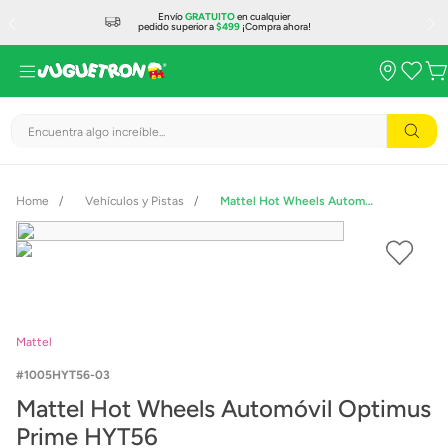
Envío
GRATUITO
en cualquier
pedido superior a
$499
¡Compra ahora!
Encuentra algo increíble...
Vehículos y Pistas
Mattel Hot Wheels Automóvil Optimus Prime HYT56
Mattel
1005HYT56-03
Mattel Hot Wheels Automóvil Optimus
Prime HYT56