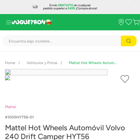
Envío
GRATUITO
en cualquier
pedido superior a
$499
¡Compra ahora!
Encuentra algo increíble...
Vehículos y Pistas
Mattel Hot Wheels Automóvil Volvo 240 Drift Camper HYT56
Mattel
1005HYT56-01
Mattel Hot Wheels Automóvil Volvo
240 Drift Camper HYT56