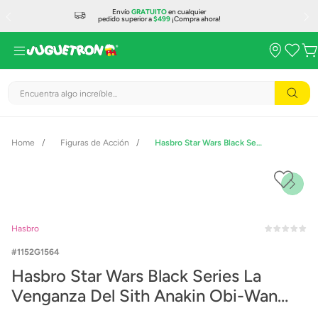
Envío
GRATUITO
en cualquier
pedido superior a
$499
¡Compra ahora!
Encuentra algo increíble...
Figuras de Acción
Hasbro Star Wars Black Series La Venganza Del Sith Anakin Obi-Wan Kenobi G1564
Hasbro
1152G1564
Hasbro Star Wars Black Series La
Venganza Del Sith Anakin Obi-Wan
Kenobi G1564