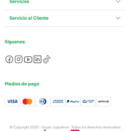
Servicios
Grupo Juguetron
Localiza tu tienda
Blog
Servicio al Cliente
Facturación
Proveedores
Ventas Mayoreo
Contáctanos
Síguenos:
Preguntas Frecuentes
Métodos de Pago
Términos y Condiciones
Devoluciones de Compras en Línea
Aviso de Privacidad
Medios de pago
© Copyright 2025 - Grupo Juguetron . Todos los derechos reservados.