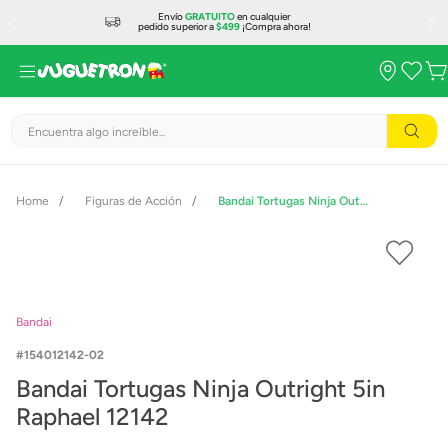
Envío
GRATUITO
en cualquier
pedido superior a
$499
¡Compra ahora!
Encuentra algo increíble...
Figuras de Acción
Bandai Tortugas Ninja Outright 5in Raphael 12142
Bandai
154012142-02
Bandai Tortugas Ninja Outright 5in
Raphael 12142