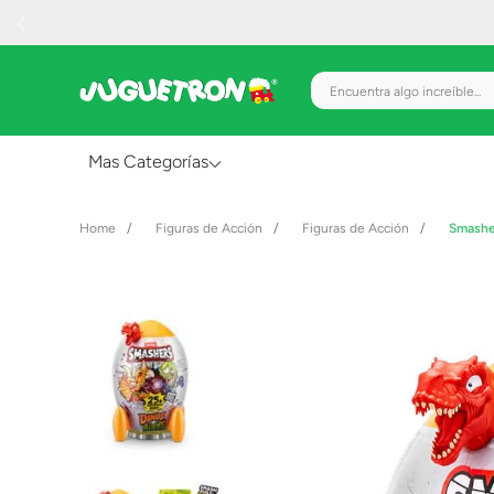
Encuentra algo increíble.
Mas Categorías
Al Aire Libre
Figuras de Acción
Figuras de Acción
Smashe
Juguetes para Bebés
Preescolar
Creatividad y Arte
Figuras de Acción
Gadgets y Electrónicos
Juegos de Mesa