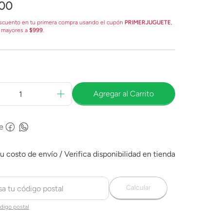
00
scuento en tu primera compra usando el cupón
PRIMERJUGUETE
,
 mayores a
$999
.
Agregar al Carrito
e
Calcular
digo postal