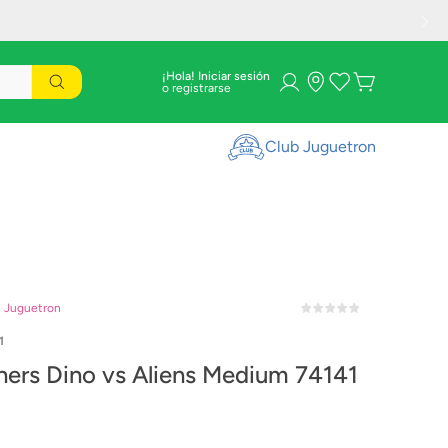
¡Hola! Iniciar sesión
Club Juguetron
n Juguetron
1
ers Dino vs Aliens Medium 74141