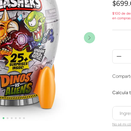
$
699
.
$100 de de
en compras
Compart
No sé mi có