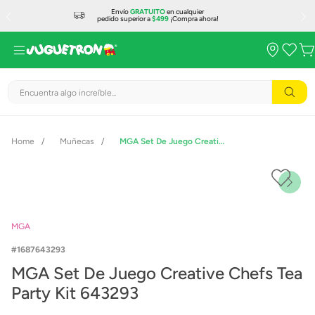
Envío
GRATUITO
en cualquier
pedido superior a
$499
¡Compra ahora!
Encuentra algo increíble...
Muñecas
MGA Set De Juego Creative Chefs Tea Party Kit 643293
MGA
1687643293
MGA Set De Juego Creative Chefs Tea
Party Kit 643293