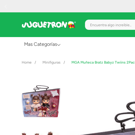
Encuentra algo increíble.
Mas Categorías
Al Aire Libre
Minifiguras
MGA Muñeca Bratz Babyz Twiins 2Pa
Juguetes para Bebés
Preescolar
Creatividad y Arte
Figuras de Acción
Gadgets y Electrónicos
Juegos de Mesa