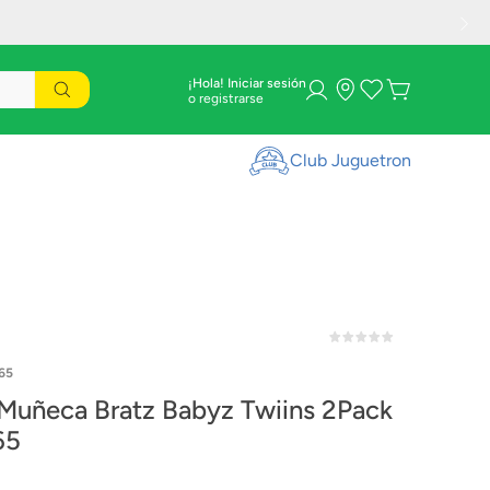
¡Hola! Iniciar sesión
Club Juguetron
65
uñeca Bratz Babyz Twiins 2Pack
65