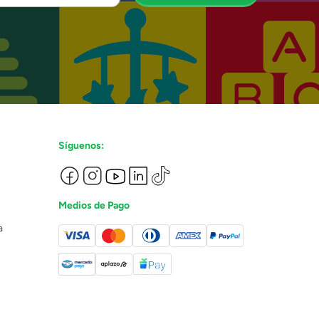
Síguenos:
Medios de Pago
a