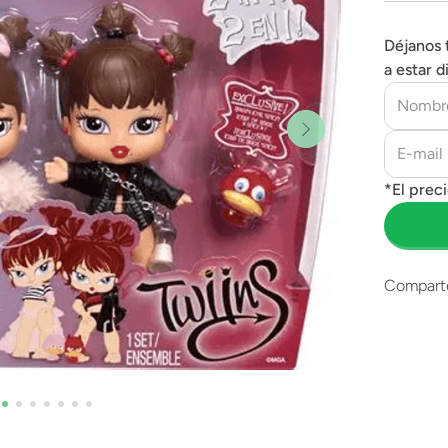
Déjanos 
a estar d
Compart