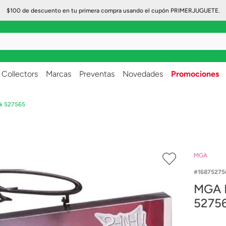
$100 de descuento en tu primera compra usando el cupón PRIMERJUGUETE.
..
Collectors
Marcas
Preventas
Novedades
Promociones
ck 527565
MGA
16875275
MGA M
5275