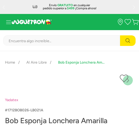
Envío
GRATUITO
en cualquier
pedido superior a
$499
¡Compra ahora!
Encuentra algo increíble...
Al Aire Libre
Bob Esponja Lonchera Amarilla
Yadatex
1712BOB026-LB021A
Bob Esponja Lonchera Amarilla