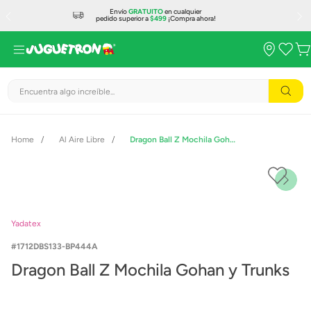
Envío
GRATUITO
en cualquier
pedido superior a
$499
¡Compra ahora!
Encuentra algo increíble...
Al Aire Libre
Dragon Ball Z Mochila Gohan y Trunks
Yadatex
1712DBS133-BP444A
Dragon Ball Z Mochila Gohan y Trunks