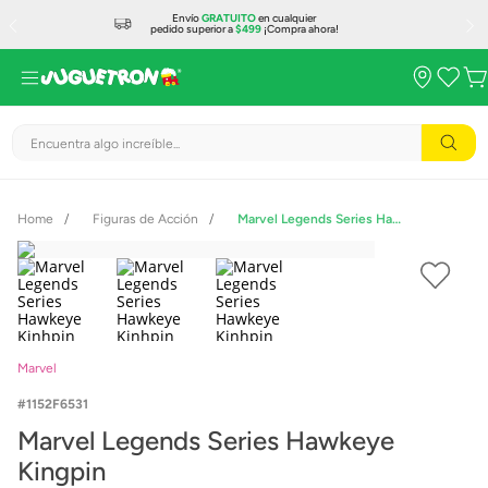
Envío
GRATUITO
en cualquier
pedido superior a
$499
¡Compra ahora!
Encuentra algo increíble...
Figuras de Acción
Marvel Legends Series Hawkeye Kingpin
Marvel
1152F6531
Marvel Legends Series Hawkeye
Kingpin