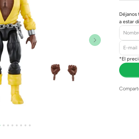
Déjanos 
a estar d
Compart