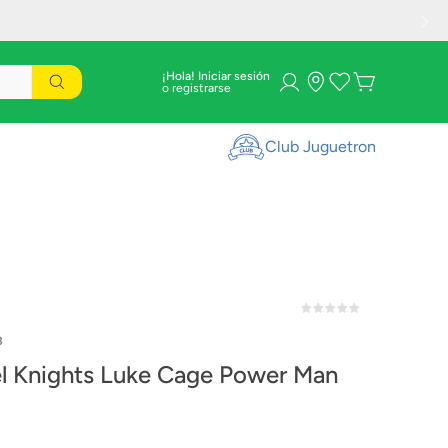
¡Hola! Iniciar sesión
Club Juguetron
3
l Knights Luke Cage Power Man