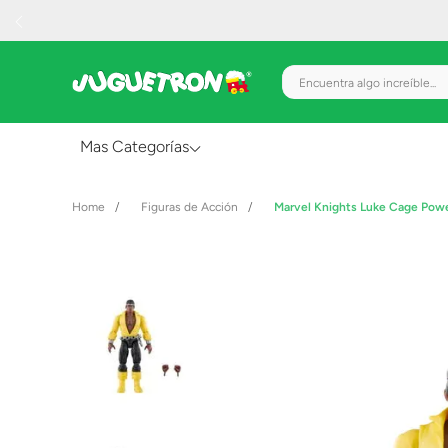
Encuentra algo increíble.
Mas Categorías
Al Aire Libre
Figuras de Acción
Marvel Knights Luke Cage Pow
Juguetes para Bebés
Preescolar
Creatividad y Arte
Figuras de Acción
Gadgets y Electrónicos
Juegos de Mesa