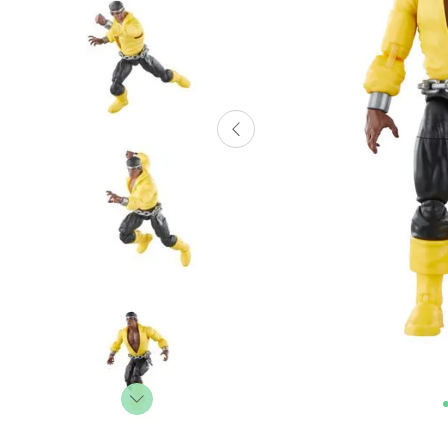
Lanzadores
Muñecas
Construcción
Peluches
Vehículos y Pistas