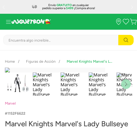
Envío
GRATUITO
en cualquier
pedido superior a
$499
¡Compra ahora!
Encuentra algo increíble...
Figuras de Acción
Marvel Knights Marvel's Lady Bullseye
Marvel
1152F6622
Marvel Knights Marvel's Lady Bullseye