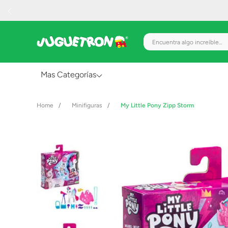
Encuentra algo increíble.
Mas Categorías
Al Aire Libre
Minifiguras
My Little Pony Zipp Storm
Juguetes para Bebés
Preescolar
Creatividad y Arte
Figuras de Acción
Gadgets y Electrónicos
Juegos de Mesa