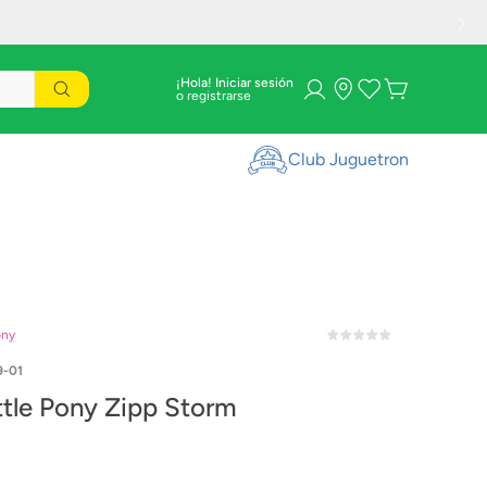
¡Hola! Iniciar sesión
Club Juguetron
ony
9-01
ttle Pony Zipp Storm