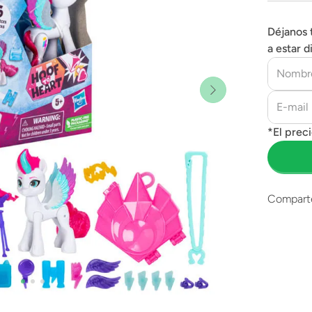
Déjanos 
a estar d
Compart