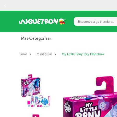
Encuentra algo increíble.
Mas Categorías
Al Aire Libre
Minifiguras
My Little Pony Izzy Moonbow
Juguetes para Bebés
Preescolar
Creatividad y Arte
Figuras de Acción
Gadgets y Electrónicos
Juegos de Mesa