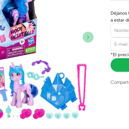
Déjanos 
a estar d
Compart