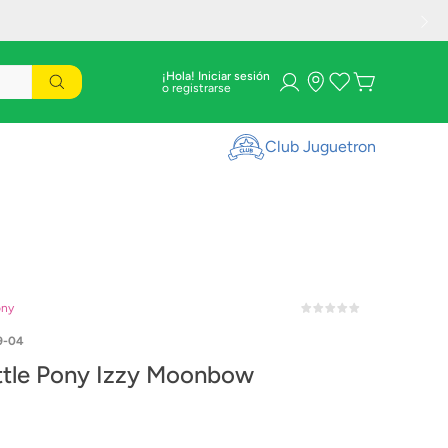
¡Hola! Iniciar sesión
Club Juguetron
ony
9-04
ttle Pony Izzy Moonbow