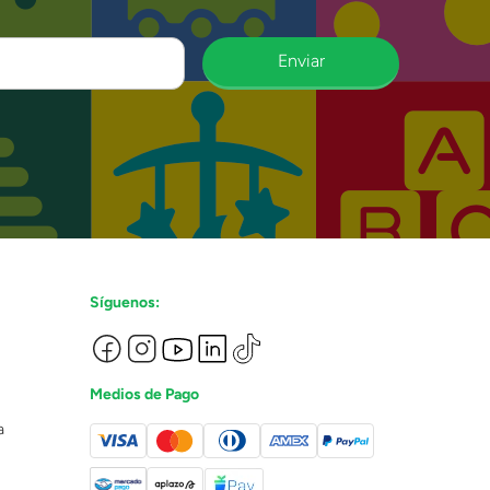
Enviar
Síguenos:
Medios de Pago
a