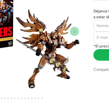
Déjanos 
a estar d
Compart