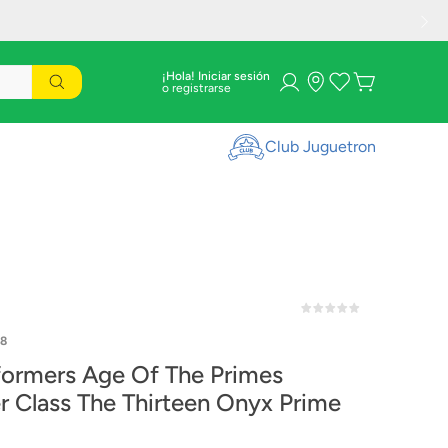
¡Hola! Iniciar sesión
Club Juguetron
8
formers Age Of The Primes
r Class The Thirteen Onyx Prime