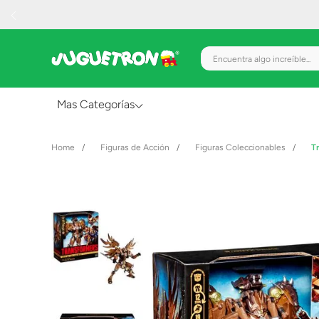
Encuentra algo increíble.
Mas Categorías
Al Aire Libre
Figuras de Acción
Figuras Coleccionables
T
Juguetes para Bebés
Preescolar
Creatividad y Arte
Figuras de Acción
Gadgets y Electrónicos
Juegos de Mesa