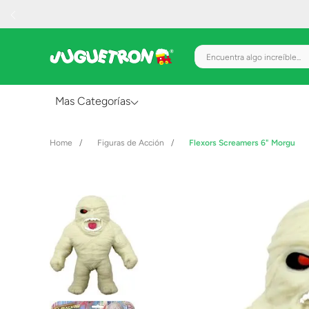
Encuentra algo increíble.
Mas Categorías
Al Aire Libre
Figuras de Acción
Flexors Screamers 6" Morgu
Juguetes para Bebés
Preescolar
Creatividad y Arte
Figuras de Acción
Gadgets y Electrónicos
Juegos de Mesa