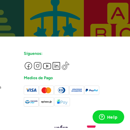
Síguenos:
Medios de Pago
a