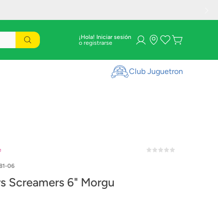
¡Hola! Iniciar sesión
Club Juguetron
e
81-06
rs Screamers 6" Morgu