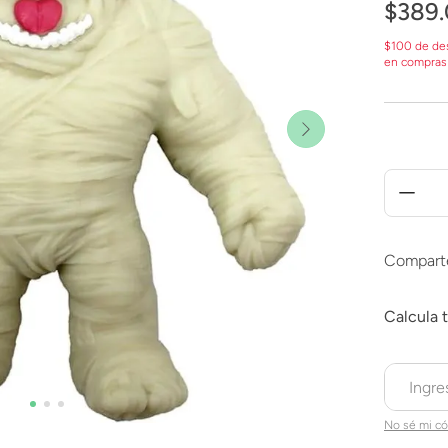
$
389
.
$100 de de
en compras
Compart
No sé mi có