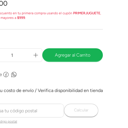
00
scuento en tu primera compra usando el cupón
PRIMERJUGUETE
,
 mayores a
$999
.
Agregar al Carrito
e
Calcular
digo postal