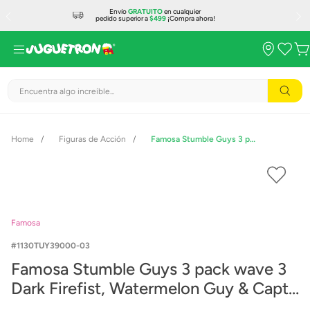
Envío
GRATUITO
en cualquier
pedido superior a
$499
¡Compra ahora!
Encuentra algo increíble...
Figuras de Acción
Famosa Stumble Guys 3 pack wave 3 Dark Firefist, Watermelon Guy & Capt DiamondHeart
Famosa
1130TUY39000-03
Famosa Stumble Guys 3 pack wave 3
Dark Firefist, Watermelon Guy & Capt
DiamondHeart